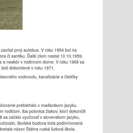
 zavítal prvý autobus. V roku 1954 bol na
ra či sanitku. Ďalší zlom nastal 10.10.1959,
dove a neskôr v rodinnom dome. V roku 1968 sa
 boli dokončené v roku 1971.
obecného vodovodu, kanalizácie a čističky
yučovanie prebiehalo v maďarskom jazyku.
 rodičom, iba polovica žiakov, ktorí dokončili
18 sa začalo vyučovať v slovenskom jazyku,
vyučovalo, školská budova bola podmínovaná
ostala názov Štátna ruská ľudová škola.