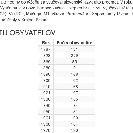
 a 3 hodiny do týždňa sa vyučoval slovenský jazyk ako predmet. V rok
yučovanie v novej budove začalo 1.septembra 1959. Vyučoval učiteľ a 
a Cilý, Vasilišin, Mačuga, Mitrušková, Baranová a už spomínaný Michal 
nej školy v Krajnej Poľane.
TU OBYVATEĽOV
Rok
Počet obyvateľov
1787
131
1828
279
1869
85
1880
131
1890
168
1900
162
1910
168
1921
197
1930
165
1940
194
1950
131
1961
100
1968
104
1970
120