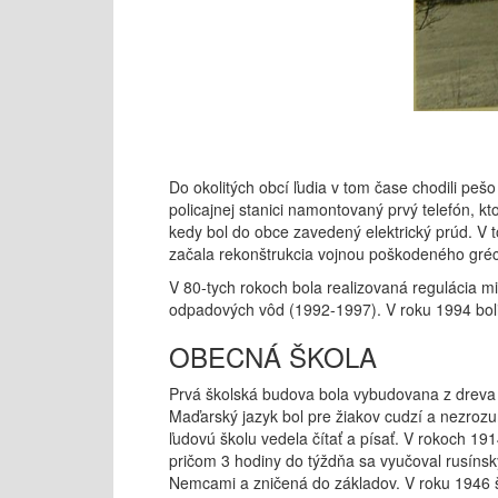
Do okolitých obcí ľudia v tom čase chodili peš
policajnej stanici namontovaný prvý telefón, k
kedy bol do obce zavedený elektrický prúd. V t
začala rekonštrukcia vojnou poškodeného gré
V 80-tych rokoch bola realizovaná regulácia m
odpadových vôd (1992-1997). V roku 1994 boli
OBECNÁ ŠKOLA
Prvá školská budova bola vybudovana z dreva 
Maďarský jazyk bol pre žiakov cudzí a nezrozum
ľudovú školu vedela čítať a písať. V rokoch 1
pričom 3 hodiny do týždňa sa vyučoval rusíns
Nemcami a zničená do základov. V roku 1946 št