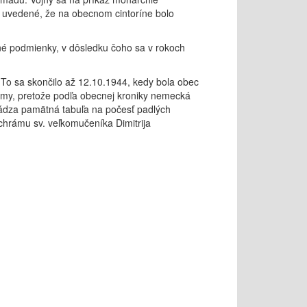
e uvedené, že na obecnom cintoríne bolo
tné podmienky, v dôsledku čoho sa v rokoch
. To sa skončilo až 12.10.1944, kedy bola obec
námy, pretože podľa obecnej kroniky nemecká
hádza pamätná tabuľa na počesť padlých
o chrámu sv. veľkomučeníka Dimitrija