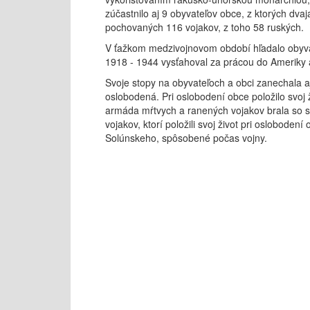
zúčastnilo aj 9 obyvateľov obce, z ktorých d
pochovaných 116 vojakov, z toho 58 ruských.
V ťažkom medzivojnovom období hľadalo obyvat
1918 - 1944 vysťahoval za prácou do Ameriky 
Svoje stopy na obyvateľoch a obci zanechala aj
oslobodená. Pri oslobodení obce položilo svoj
armáda mŕtvych a ranených vojakov brala so s
vojakov, ktorí položili svoj život pri oslobode
Solúnskeho, spôsobené počas vojny.