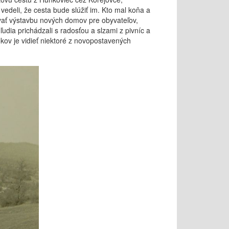
edeli, že cesta bude slúžiť im. Kto mal koňa a
ovať výstavbu nových domov pre obyvateľov,
dia prichádzali s radosťou a slzami z pivníc a
okov je vidieť niektoré z novopostavených