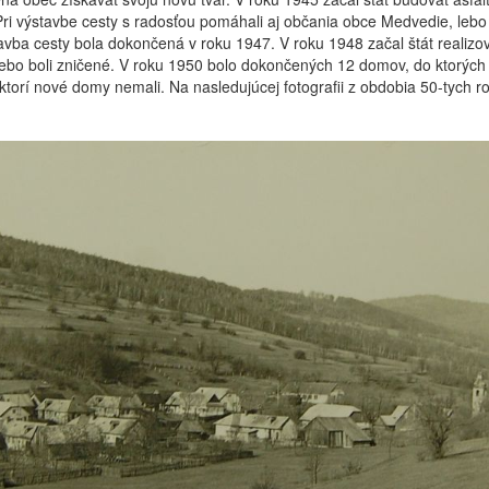
i výstavbe cesty s radosťou pomáhali aj občania obce Medvedie, lebo v
stavba cesty bola dokončená v roku 1947. V roku 1948 začal štát realiz
ebo boli zničené. V roku 1950 bolo dokončených 12 domov, do ktorých ľu
 ktorí nové domy nemali. Na nasledujúcej fotografii z obdobia 50-tych r