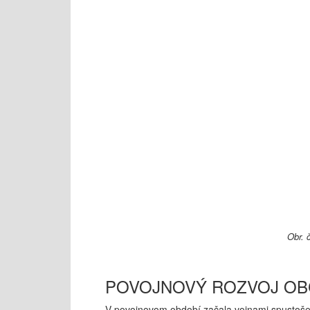
Obr. 
POVOJNOVÝ ROZVOJ OB
V povojnovom období začala vojnami spustošená