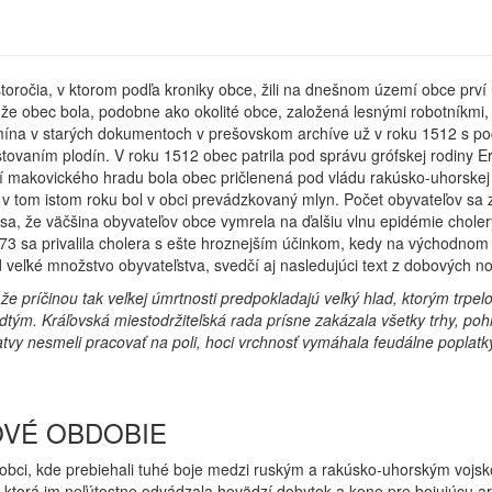
toročia, v ktorom podľa kroniky obce, žili na dnešnom území obce prví
 obec bola, podobne ako okolité obce, založená lesnými robotníkmi, kto
a v starých dokumentoch v prešovskom archíve už v roku 1512 s počt
tovaním plodín. V roku 1512 obec patrila pod správu grófskej rodiny E
í makovického hradu bola obec pričlenená pod vládu rakúsko-uhorskej
 v tom istom roku bol v obci prevádzkovaný mlyn. Počet obyvateľov sa z
, že väčšina obyvateľov obce vymrela na ďalšiu vlnu epidémie cholery,
73 sa privalila cholera s ešte hroznejším účinkom, kedy na východno
 veľké množstvo obyvateľstva, svedčí aj nasledujúci text z dobových no
, že príčinou tak veľkej úmrtnosti predpokladajú veľký hlad, ktorým tr
edtým. Kráľovská miestodržiteľská rada prísne zakázala všetky trhy, p
tvy nesmeli pracovať na poli, hoci vrchnosť vymáhala feudálne poplatky
OVÉ OBDOBIE
 obci, kde prebiehali tuhé boje medzi ruským a rakúsko-uhorským vojsk
ktorá im neľútostne odvádzala hovädzí dobytok a kone pre bojujúcu a