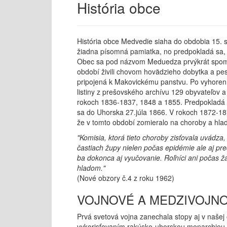
História obce
História obce Medvedie siaha do obdobia 15. s
žiadna písomná pamiatka, no predpokladá sa, že
Obec sa pod názvom Meduedza prvýkrát spomín
období živili chovom hovädzieho dobytka a pes
pripojená k Makovickému panstvu. Po vyhoren
listiny z prešovského archívu 129 obyvateľov a
rokoch 1836-1837, 1848 a 1855. Predpokladá sa
sa do Uhorska 27.júla 1866. V rokoch 1872-18
že v tomto období zomieralo na choroby a hlad
"Komisia, ktorá tieto choroby zisťovala uvádza
častiach župy nielen počas epidémie ale aj pr
ba dokonca aj vyučovanie. Roľníci ani počas ža
hladom."
(Nové obzory č.4 z roku 1962)
VOJNOVÉ A MEDZIVOJN
Prvá svetová vojna zanechala stopy aj v našej
vykorisťovaním rakúsko-uhorskou monarchiou, 