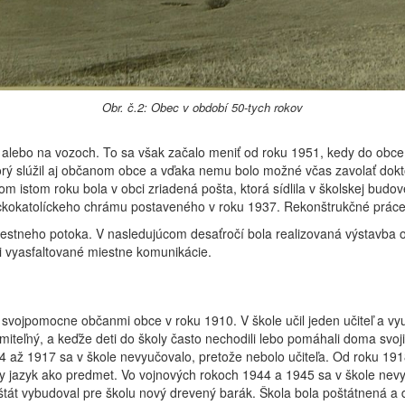
Obr. č.2: Obec v období 50-tych rokov
o alebo na vozoch. To sa však začalo meniť od roku 1951, kedy do obce
torý slúžil aj občanom obce a vďaka nemu bolo možné včas zavolať dokto
om istom roku bola v obci zriadená pošta, ktorá sídlila v školskej bu
ckokatolíckeho chrámu postaveného v roku 1937. Rekonštrukčné práce
iestneho potoka. V nasledujúcom desaťročí bola realizovaná výstavba 
 vyasfaltované miestne komunikácie.
svojpomocne občanmi obce v roku 1910. V škole učil jeden učiteľ a v
iteľný, a keďže deti do školy často nechodili lebo pomáhali doma svojim
914 až 1917 sa v škole nevyučovalo, pretože nebolo učiteľa. Od roku 19
ky jazyk ako predmet. Vo vojnových rokoch 1944 a 1945 sa v škole ne
át vybudoval pre školu nový drevený barák. Škola bola poštátnená a d