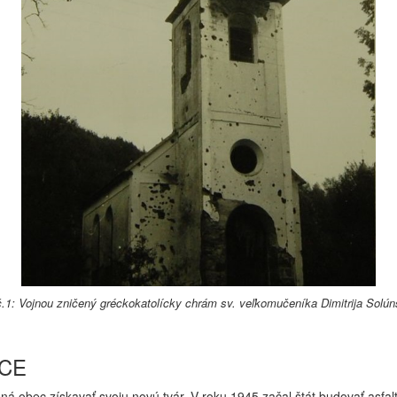
č.1: Vojnou zničený gréckokatolícky chrám sv. veľkomučeníka Dimitrija Solú
CE
 obec získavať svoju novú tvár. V roku 1945 začal štát budovať asfal