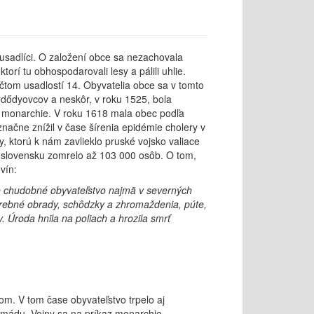
 usadlíci. O založení obce sa nezachovala
rí tu obhospodarovali lesy a pálili uhlie.
om usadlostí 14. Obyvatelia obce sa v tomto
rdődyovcov a neskôr, v roku 1525, bola
 monarchie. V roku 1618 mala obec podľa
načne znížil v čase šírenia epidémie cholery v
 ktorú k nám zavlieklo pruské vojsko valiace
m slovensku zomrelo až 103 000 osôb. O tom,
vín:
pelo chudobné obyvateľstvo najmä v severných
ohrebné obrady, schôdzky a zhromaždenia, púte,
. Úroda hnila na poliach a hrozila smrť
om. V tom čase obyvateľstvo trpelo aj
rmádu. Vojny sa na príkaz monarchie