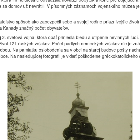
vaja sa domov už nevrátili. V písomných záznamoch vojenského múzea j
eľstvo spôsob ako zabezpečiť sebe a svojej rodine priaznivejšie živo
a Kanady značný počet obyvateľov.
 2. svetová vojna, ktorá opäť priniesla biedu a utrpenie nevinných ľudí
 život 121 ruských vojakov. Počet padlých nemeckých vojakov nie je z
ebou. Na pamiatku oslobodenia sa v obci na starej budove pošty nac
ní obce. Na nasledujúcej fotografii je vidieť poškodenie gréckokatolíckeh