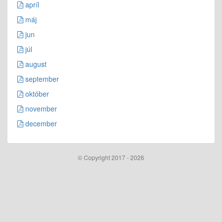
apríl
máj
jun
júl
august
september
október
november
december
© Copyright 2017 - 2026