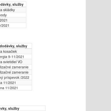
dávky, služby
ia skládky
vody
/2021
0/2021
dodávky, služby
a kosačiek
nergia 9-11/2021
a svietidiel VO
lizačné zameranie
lizačné zameranie
ký príspevok /2022
a 11/2021
rina 11/2021
vky, služby