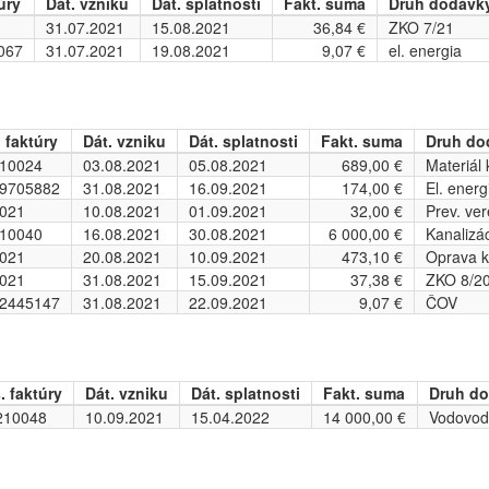
úry
Dát. vzniku
Dát. splatnosti
Fakt. suma
Druh dodávky
31.07.2021
15.08.2021
36,84 €
ZKO 7/21
067
31.07.2021
19.08.2021
9,07 €
el. energia
. faktúry
Dát. vzniku
Dát. splatnosti
Fakt. suma
Druh do
10024
03.08.2021
05.08.2021
689,00 €
Materiál 
9705882
31.08.2021
16.09.2021
174,00 €
El. energ
021
10.08.2021
01.09.2021
32,00 €
Prev. ve
10040
16.08.2021
30.08.2021
6 000,00 €
Kanalizác
021
20.08.2021
10.09.2021
473,10 €
Oprava k
021
31.08.2021
15.09.2021
37,38 €
ZKO 8/2
2445147
31.08.2021
22.09.2021
9,07 €
ČOV
. faktúry
Dát. vzniku
Dát. splatnosti
Fakt. suma
Druh do
210048
10.09.2021
15.04.2022
14 000,00 €
Vodovod