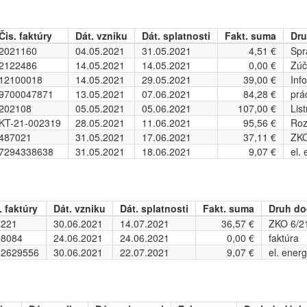
Čis. faktúry
Dát. vzniku
Dát. splatnosti
Fakt. suma
Dru
2021160
04.05.2021
31.05.2021
4,51 €
Spr
2122486
14.05.2021
14.05.2021
0,00 €
Zúč
12100018
14.05.2021
29.05.2021
39,00 €
Inf
9700047871
13.05.2021
07.06.2021
84,28 €
prá
202108
05.05.2021
05.06.2021
107,00 €
Lis
KT-21-002319
28.05.2021
11.06.2021
95,56 €
Roz
487021
31.05.2021
17.06.2021
37,11 €
ZK
7294338638
31.05.2021
18.06.2021
9,07 €
el.
. faktúry
Dát. vzniku
Dát. splatnosti
Fakt. suma
Druh do
6221
30.06.2021
14.07.2021
36,57 €
ZKO 6/2
28084
24.06.2021
24.06.2021
0,00 €
faktúra
92629556
30.06.2021
22.07.2021
9,07 €
el. energ