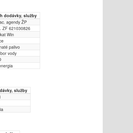
h dodávky, služby
ac. agendy ŽP
. ZF 621030826
okat Win
ce
tnaté palivo
bor vody
O
 energia
dávky, služby
1
ia