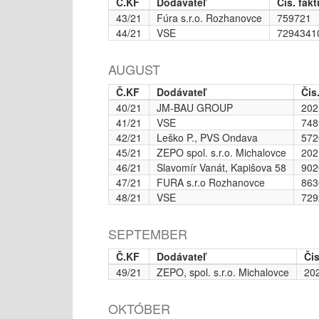
Č.KF
Dodávateľ
Čis. fakt
43/21
Fúra s.r.o. Rozhanovce
759721
44/21
VSE
7294341
AUGUST
Č.KF
Dodávateľ
Čis
40/21
JM-BAU GROUP
202
41/21
VSE
748
42/21
Leško P., PVS Ondava
572
45/21
ZEPO spol. s.r.o. Michalovce
202
46/21
Slavomír Vanát, Kapišova 58
902
47/21
FURA s.r.o Rozhanovce
863
48/21
VSE
729
SEPTEMBER
Č.KF
Dodávateľ
Čis
49/21
ZEPO, spol. s.r.o. Michalovce
20
OKTÓBER