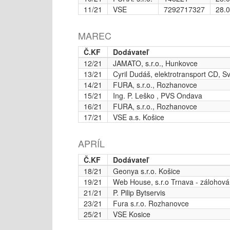
11/21
VSE
7292717327
28.
MAREC
Č.KF
Dodávateľ
12/21
JAMATO, s.r.o., Hunkovce
13/21
Cyril Dudáš, elektrotransport CD, Sv
14/21
FURA, s.r.o., Rozhanovce
15/21
Ing. P. Leško , PVS Ondava
16/21
FURA, s.r.o., Rozhanovce
17/21
VSE a.s. Košice
APRÍL
Č.KF
Dodávateľ
18/21
Geonya s.r.o. Košice
19/21
Web House, s.r.o Trnava - zálohová
21/21
P. Pilip Bytservis
23/21
Fura s.r.o. Rozhanovce
25/21
VSE Kosice