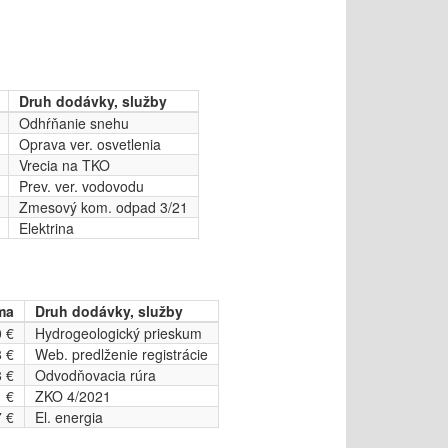
Druh dodávky, služby
Odhŕňanie snehu
Oprava ver. osvetlenia
Vrecia na TKO
Prev. ver. vodovodu
Zmesový kom. odpad 3/21
Elektrina
ma
Druh dodávky, služby
 €
Hydrogeologický prieskum
8 €
Web. predlženie registrácie
 €
Odvodňovacia rúra
1 €
ZKO 4/2021
7 €
El. energia