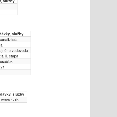
, služby
dávky, služby
kanalizácia
ia
rejného vodovodu
ia II. etapa
osačiek
021
dávky, služby
 vetva 1-1b