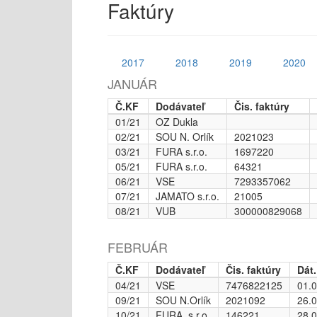
Faktúry
2017
2018
2019
2020
JANUÁR
Č.KF
Dodávateľ
Čis. faktúry
01/21
OZ Dukla
02/21
SOU N. Orlík
2021023
03/21
FURA s.r.o.
1697220
05/21
FURA s.r.o.
64321
06/21
VSE
7293357062
07/21
JAMATO s.r.o.
21005
08/21
VUB
300000829068
FEBRUÁR
Č.KF
Dodávateľ
Čis. faktúry
Dát.
04/21
VSE
7476822125
01.
09/21
SOU N.Orlík
2021092
26.
10/21
FURA. s.r.o.
146221
28.