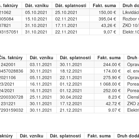
. faktúry
Dát. vzniku
Dát. splatnosti
Fakt. suma
Druh do
21062
05.10.2021
25.10.2021
150,00 €
Likvidác
005084
15.10.2021
02.11.2021
395,04 €
Rozbor 
07821
31.10.2021
17.11.2021
43,26 €
ZKO 10
93157051
31.10.2021
22.11.2021
9,07 €
Elektr.1
Čis. faktúry
Dát. vzniku
Dát. splatnosti
Fakt. suma
Druh 
1242001
03.11.2021
30.11.2021
244.00 €
Oprav
8457028836
30.11.2021
18.12.2021
174.00 €
el. e
2021106
05.11.2021
22.11.2021
275.90 €
Oprav
23/2021
16.11.2021
01.12.2021
1 068.00 €
Porea
24/2021
16.11.2021
01.12.2021
252.00 €
Porea
2200330728
25.11.2021
30.04.2022
8.23 €
Člens
1231221
30.11.2021
17.12.2021
42.72 €
ZKO z
7293159032
30.11.2021
21.12.2021
9.07 €
Elekt
faktúry
Dát. vzniku
Dát. splatnosti
Fakt. suma
Druh dodá