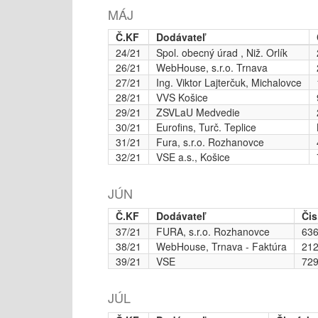
MÁJ
Č.KF
Dodávateľ
24/21
Spol. obecný úrad , Niž. Orlík
26/21
WebHouse, s.r.o. Trnava
27/21
Ing. Viktor Lajterčuk, Michalovce
28/21
VVS Košice
29/21
ZSVLaU Medvedie
30/21
Eurofins, Turč. Teplice
31/21
Fura, s.r.o. Rozhanovce
32/21
VSE a.s., Košice
JÚN
Č.KF
Dodávateľ
Čis
37/21
FURA, s.r.o. Rozhanovce
63
38/21
WebHouse, Trnava - Faktúra
21
39/21
VSE
72
JÚL