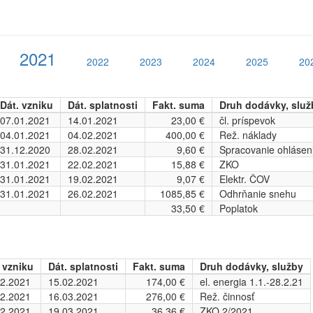
2021
2022
2023
2024
2025
20
Dát. vzniku
Dát. splatnosti
Fakt. suma
Druh dodávky, služ
07.01.2021
14.01.2021
23,00 €
čl. príspevok
04.01.2021
04.02.2021
400,00 €
Rež. náklady
31.12.2020
28.02.2021
9,60 €
Spracovanie ohlásen
31.01.2021
22.02.2021
15,88 €
ZKO
31.01.2021
19.02.2021
9,07 €
Elektr. ČOV
31.01.2021
26.02.2021
1085,85 €
Odhrňanie snehu
33,50 €
Poplatok
 vzniku
Dát. splatnosti
Fakt. suma
Druh dodávky, služby
02.2021
15.02.2021
174,00 €
el. energia 1.1.-28.2.21
02.2021
16.03.2021
276,00 €
Rež. činnosť
02.2021
19.03.2021
36,36 €
ZKO 2/2021