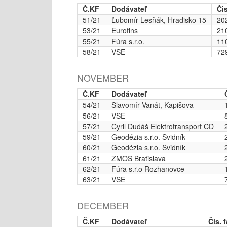
Č.KF
Dodávateľ
Čis
51/21
Ľubomír Lesňák, Hradisko 15
20
53/21
Eurofins
21
55/21
Fúra s.r.o.
11
58/21
VSE
72
NOVEMBER
Č.KF
Dodávateľ
54/21
Slavomír Vanát, Kapišova
56/21
VSE
57/21
Cyril Dudáš Elektrotransport CD
59/21
Geodézia s.r.o. Svidník
60/21
Geodézia s.r.o. Svidník
61/21
ZMOS Bratislava
62/21
Fúra s.r.o Rozhanovce
63/21
VSE
DECEMBER
Č.KF
Dodávateľ
Čis. 